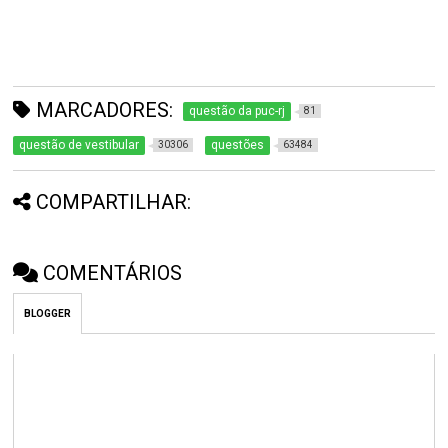
MARCADORES:
questão da puc-rj
81
questão de vestibular
questões
30306
63484
COMPARTILHAR:
COMENTÁRIOS
BLOGGER