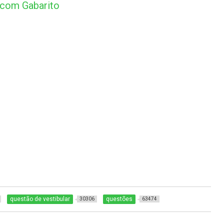
 com Gabarito
questão de vestibular
questões
30306
63474