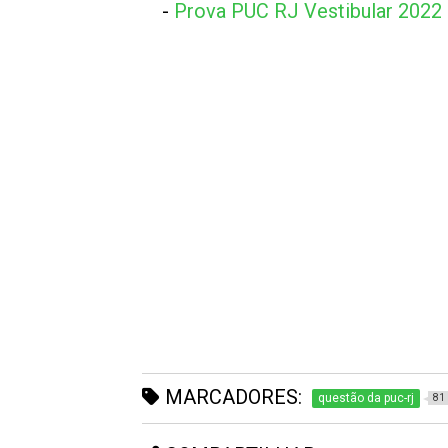
-
Prova PUC RJ Vestibular 2022
MARCADORES:
questão da puc-rj
81