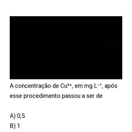
A concentração de Cu²⁺, em mg L⁻¹, após
esse procedimento passou a ser de
A) 0,5
B) 1