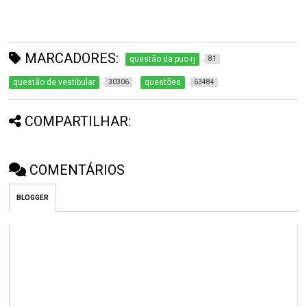
MARCADORES:
questão da puc-rj
81
questão de vestibular
questões
30306
63484
COMPARTILHAR:
COMENTÁRIOS
BLOGGER