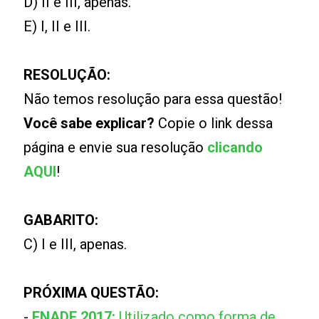
D) II e III, apenas.
E) I, II e III.
RESOLUÇÃO:
Não temos resolução para essa questão!
Você sabe explicar?
Copie o link dessa
página e envie sua resolução
clicando
AQUI
!
GABARITO:
C) I e III, apenas.
PRÓXIMA QUESTÃO:
-
ENADE 2017:
Utilizado como forma de