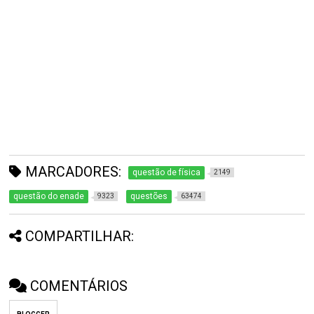
MARCADORES:
questão de física
2149
questão do enade
questões
9323
63474
COMPARTILHAR:
COMENTÁRIOS