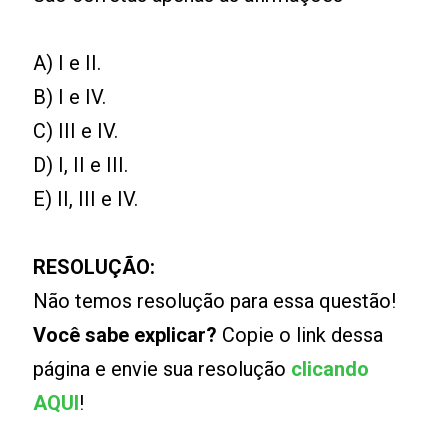
A) I e II.
B) I e IV.
C) III e IV.
D) I, II e III.
E) II, III e IV.
RESOLUÇÃO:
Não temos resolução para essa questão!
Você sabe explicar?
Copie o link dessa
página e envie sua resolução
clicando
AQUI
!