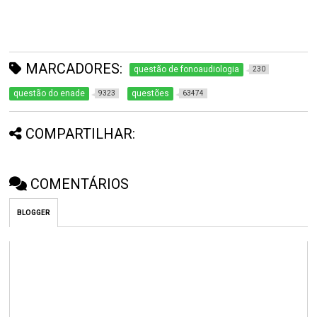
MARCADORES:
questão de fonoaudiologia
230
questão do enade
questões
9323
63474
COMPARTILHAR:
COMENTÁRIOS
BLOGGER