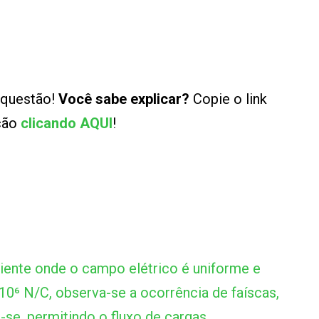
 questão!
Você sabe explicar?
Copie o link
ução
clicando AQUI
!
ente onde o campo elétrico é uniforme e
10⁶ N/C, observa-se a ocorrência de faíscas,
-se, permitindo o fluxo de cargas.