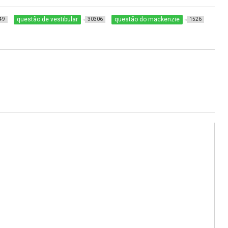
questão de vestibular
questão do mackenzie
49
30306
1526