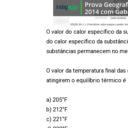
00:00
/
01:00
indagacao
O valor do calor específico da s
do calor específico da substânci
substâncias permanecem no me
O valor da temperatura final das
atingirem o equilíbrio térmico é 
a) 205°F
b) 212°F
c) 221°F