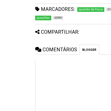
MARCADORES:
questão de física
21
questões
63484
COMPARTILHAR:
COMENTÁRIOS
BLOGGER