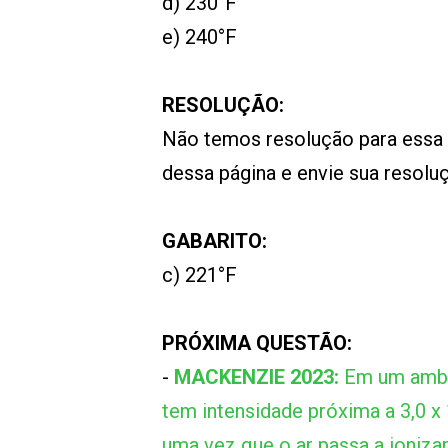
d) 230°F
e) 240°F
RESOLUÇÃO:
Não temos resolução para essa
dessa página e envie sua resol
GABARITO:
c) 221°F
PRÓXIMA QUESTÃO:
-
MACKENZIE 2023:
Em um ambi
tem intensidade próxima a 3,0 x 
uma vez que o ar passa a ionizar