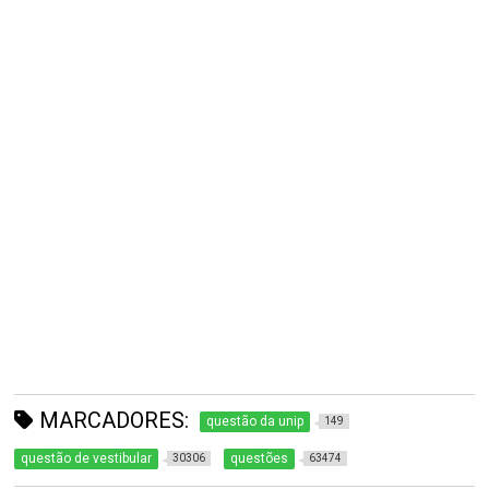
MARCADORES:
questão da unip
149
questão de vestibular
questões
30306
63474