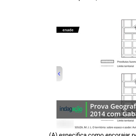
00:00
/
01:00
indagacao
(A) especifica como encorajar 