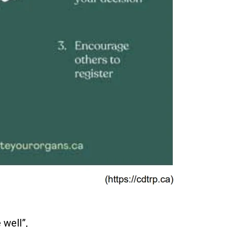
 well”,