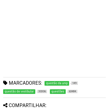
MARCADORES:
questão da unip
149
questão de vestibular
questões
30306
63484
COMPARTILHAR: