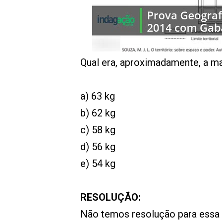
Qual era, aproximadamente, a m
a) 63 kg
b) 62 kg
c) 58 kg
d) 56 kg
e) 54 kg
RESOLUÇÃO:
Não temos resolução para essa