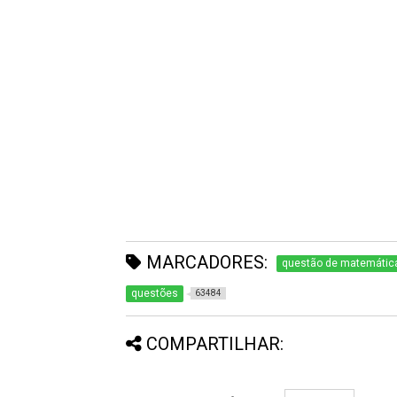
MARCADORES:
questão de matemátic
questões
63484
COMPARTILHAR: