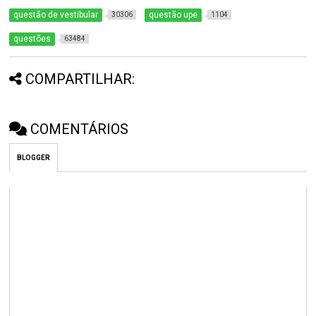
questão de vestibular
questão upe
30306
1104
questões
63484
COMPARTILHAR:
COMENTÁRIOS
BLOGGER