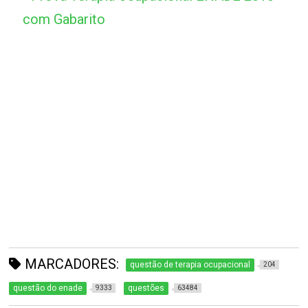
com Gabarito
MARCADORES:
questão de terapia ocupacional
204
questão do enade
questões
9333
63484