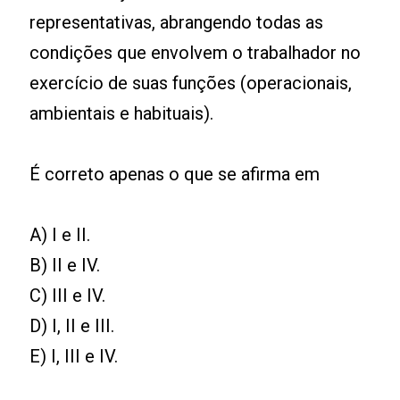
representativas, abrangendo todas as
condições que envolvem o trabalhador no
exercício de suas funções (operacionais,
ambientais e habituais).
É correto apenas o que se afirma em
A) I e II.
B) II e IV.
C) III e IV.
D) I, II e III.
E) I, III e IV.