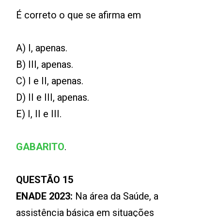
É correto o que se afirma em
A) I, apenas.
B) III, apenas.
C) I e II, apenas.
D) II e III, apenas.
E) I, II e III.
GABARITO
.
QUESTÃO 15
ENADE 2023:
Na área da Saúde, a
assistência básica em situações