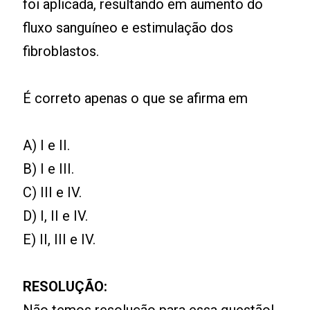
foi aplicada, resultando em aumento do
fluxo sanguíneo e estimulação dos
fibroblastos.
É correto apenas o que se afirma em
A) I e II.
B) I e III.
C) III e IV.
D) I, II e IV.
E) II, III e IV.
RESOLUÇÃO: