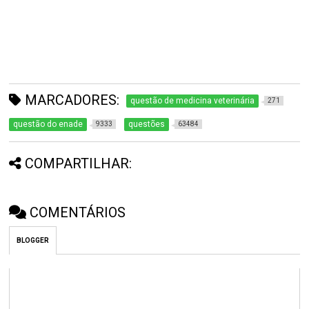
MARCADORES:
questão de medicina veterinária
271
questão do enade
questões
9333
63484
COMPARTILHAR:
COMENTÁRIOS
BLOGGER