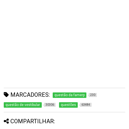
MARCADORES:
questão da famerp
230
questão de vestibular
questões
30306
63484
COMPARTILHAR: