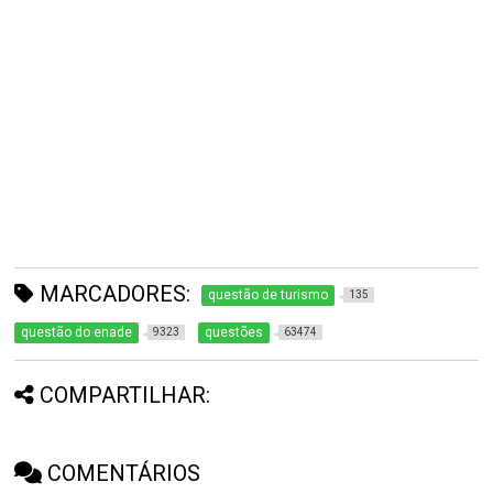
MARCADORES:
questão de turismo
135
questão do enade
questões
9323
63474
COMPARTILHAR:
COMENTÁRIOS