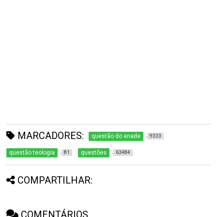
MARCADORES:
questão do enade
9333
questão teologia
questões
81
63484
COMPARTILHAR:
COMENTÁRIOS