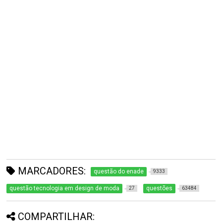
MARCADORES:
questão do enade
9333
questão tecnologia em design de moda
questões
27
63484
COMPARTILHAR: