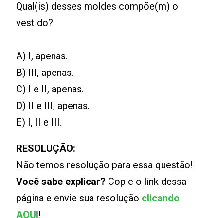
Qual(is) desses moldes compõe(m) o
vestido?
A) I, apenas.
B) III, apenas.
C) I e II, apenas.
D) II e III, apenas.
E) I, II e III.
RESOLUÇÃO:
Não temos resolução para essa questão!
Você sabe explicar?
Copie o link dessa
página e envie sua resolução
clicando
AQUI
!