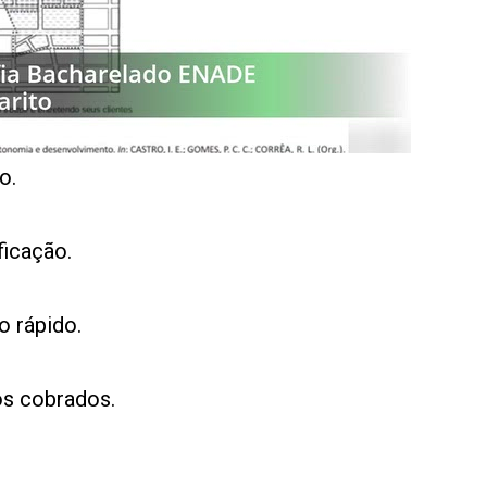
o.
ficação.
 rápido.
os cobrados.