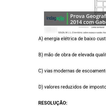
00:00
/
01:00
indagacao
A) energia elétrica de baixo cust
B) mão de obra de elevada quali
C) vias modernas de escoamento
D) valores reduzidos de impost
RESOLUÇÃO: