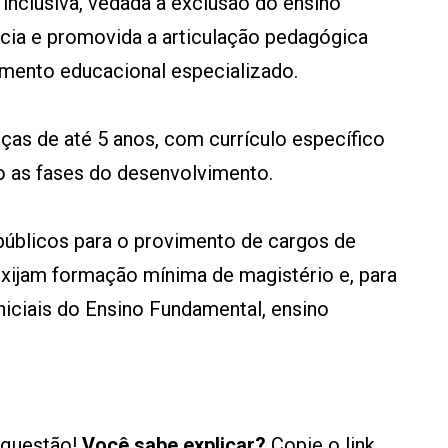
 inclusiva, vedada a exclusão do ensino
ncia e promovida a articulação pedagógica
dimento educacional especializado.
nças de até 5 anos, com currículo específico
do as fases do desenvolvimento.
públicos para o provimento de cargos de
exijam formação mínima de magistério e, para
niciais do Ensino Fundamental, ensino
 questão!
Você sabe explicar?
Copie o link