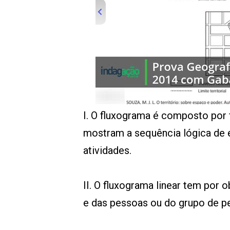
00:00
/
01:00
indagacao
I. O fluxograma é composto por 
mostram a sequência lógica de
atividades.
II. O fluxograma linear tem por 
e das pessoas ou do grupo de p