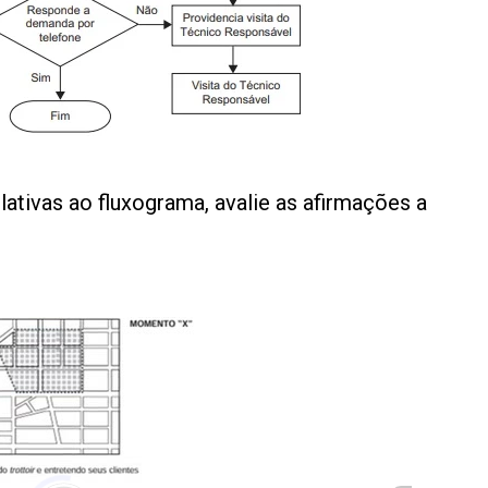
ativas ao fluxograma, avalie as afirmações a