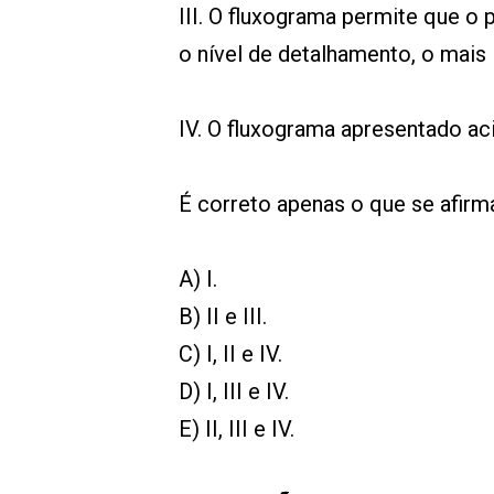
III. O fluxograma permite que o
o nível de detalhamento, o mais
IV. O fluxograma apresentado a
É correto apenas o que se afir
A) I.
B) II e III.
C) I, II e IV.
D) I, III e IV.
E) II, III e IV.