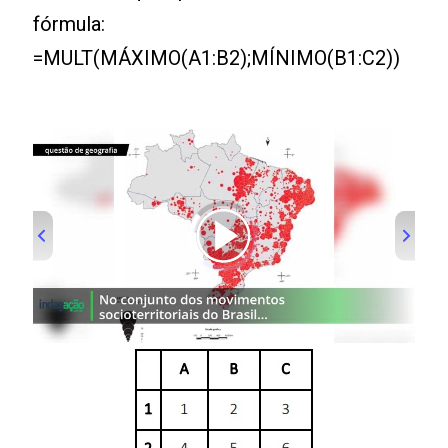
fórmula:
=MULT(MÁXIMO(A1:B2);MÍNIMO(B1:C2))
00:00
/
01:00