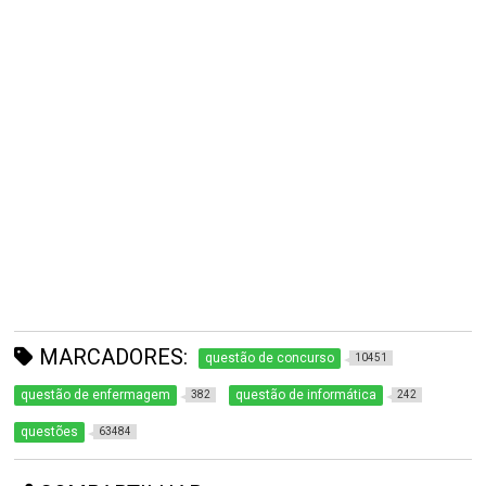
MARCADORES:
questão de concurso
10451
questão de enfermagem
questão de informática
382
242
questões
63484