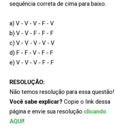
sequência correta de cima para baixo.
a) V - V - V - F - V
b) V - V - F - F - F
c) V - V - V - V - V
d) F - F - V - F - F
e) V - V - V - F - F
RESOLUÇÃO:
Não temos resolução para essa questão!
Você sabe explicar?
Copie o link dessa
página e envie sua resolução
clicando
AQUI
!