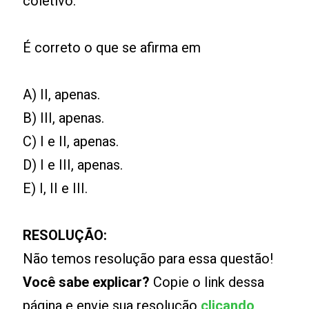
coletivo.
É correto o que se afirma em
A) II, apenas.
B) III, apenas.
C) I e II, apenas.
D) I e III, apenas.
E) I, II e III.
RESOLUÇÃO:
Não temos resolução para essa questão!
Você sabe explicar?
Copie o link dessa
página e envie sua resolução
clicando