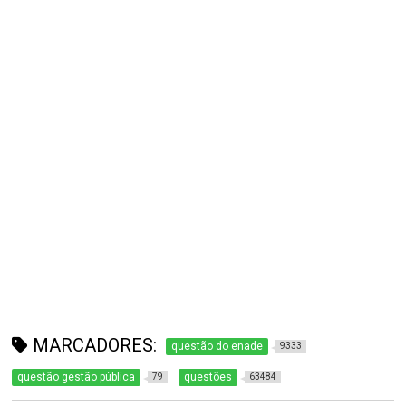
MARCADORES:
questão do enade
9333
questão gestão pública
questões
79
63484