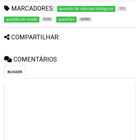
MARCADORES:
questão de ciências biológicas
111
questão do enade
questões
9333
63484
COMPARTILHAR:
COMENTÁRIOS
BLOGGER