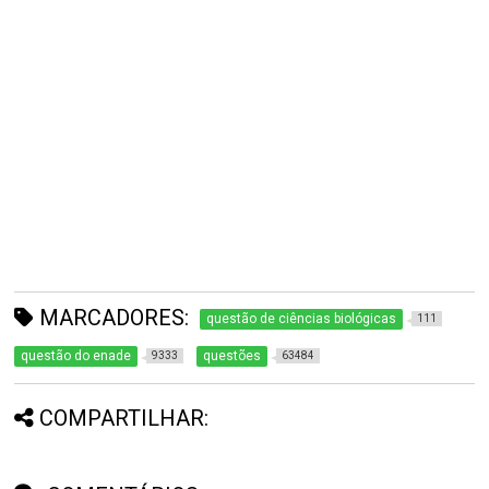
MARCADORES:
questão de ciências biológicas
111
questão do enade
questões
9333
63484
COMPARTILHAR: