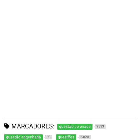
MARCADORES:
questão do enade
9333
questão engenharia
questões
99
63484