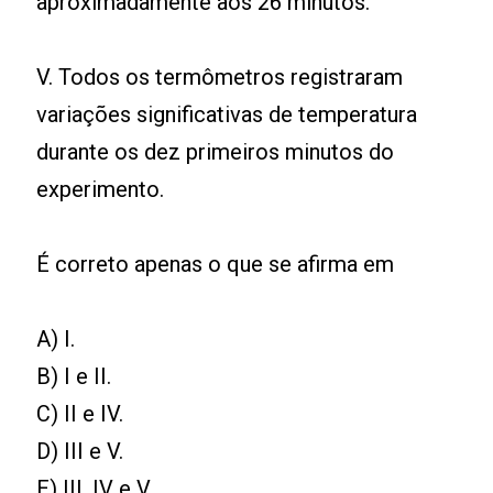
aproximadamente aos 26 minutos.
V. Todos os termômetros registraram
variações significativas de temperatura
durante os dez primeiros minutos do
experimento.
É correto apenas o que se afirma em
A) I.
B) I e II.
C) II e IV.
D) III e V.
E) III, IV e V.