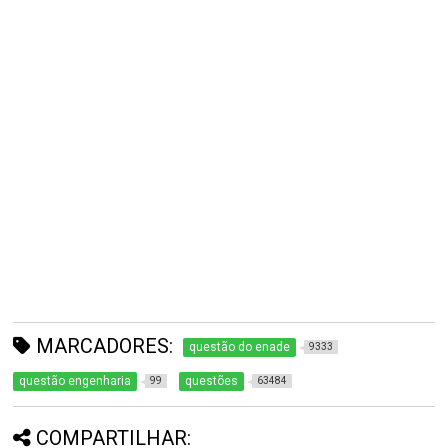
MARCADORES:
questão do enade
9333
questão engenharia
questões
99
63484
COMPARTILHAR: