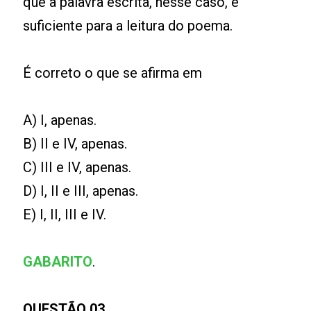
que a palavra escrita, nesse caso, é
suficiente para a leitura do poema.
É correto o que se afirma em
A) I, apenas.
B) II e IV, apenas.
C) III e IV, apenas.
D) I, II e III, apenas.
E) I, II, III e IV.
GABARITO
.
QUESTÃO 03