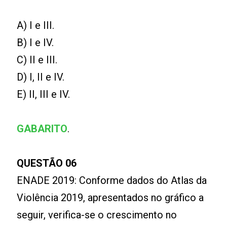
A) I e III.
B) I e IV.
C) II e III.
D) I, II e IV.
E) II, III e IV.
GABARITO
.
QUESTÃO 06
ENADE 2019: Conforme dados do Atlas da
Violência 2019, apresentados no gráfico a
seguir, verifica-se o crescimento no