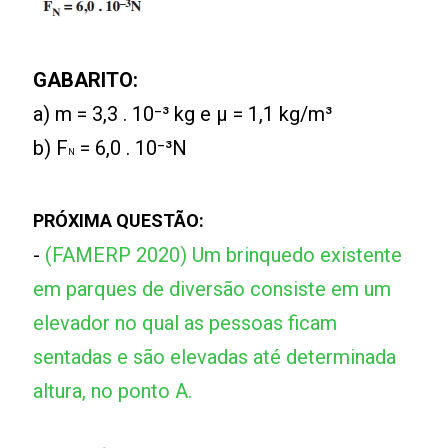
GABARITO:
a) m = 3,3 . 10⁻³ kg e μ = 1,1 kg/m³
b) F
= 6,0 . 10⁻³N
N
PRÓXIMA QUESTÃO:
-
(FAMERP 2020) Um brinquedo existente
em parques de diversão consiste em um
elevador no qual as pessoas ficam
sentadas e são elevadas até determinada
altura, no ponto A.