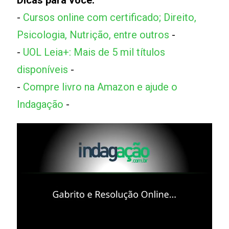
Dicas para você:
-
Cursos online com certificado; Direito,
Psicologia, Nutrição, entre outros
-
-
UOL Leia+: Mais de 5 mil títulos
disponíveis
-
-
Compre livro na Amazon e ajude o
Indagação
-