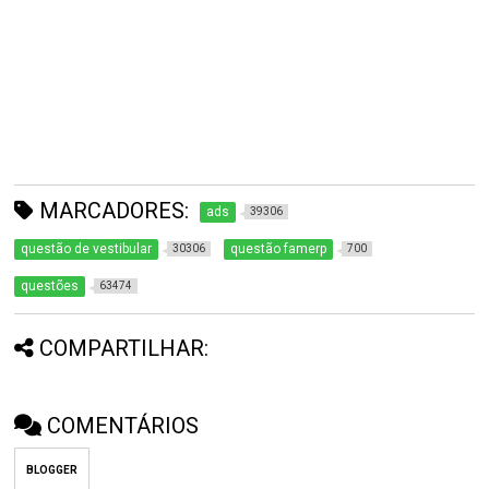
MARCADORES:
ads
39306
questão de vestibular
questão famerp
30306
700
questões
63474
COMPARTILHAR:
COMENTÁRIOS
BLOGGER