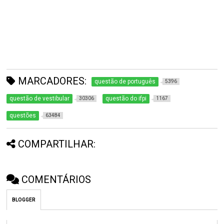
MARCADORES:
questão de português
5396
questão de vestibular
questão do ifpi
30306
1167
questões
63484
COMPARTILHAR:
COMENTÁRIOS
BLOGGER