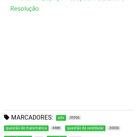
Resolução
MARCADORES:
ads
39306
questão de matemática
questão de vestibular
4488
30306