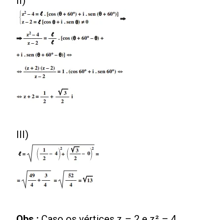
II)
III)
Obs.:
Caso os vértices z – 2 e z² – 4