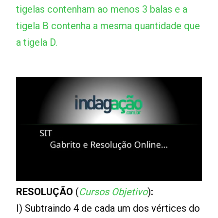
tigelas contenham ao menos 3 balas e a
tigela B contenha a mesma quantidade que
a tigela D.
RESOLUÇÃO
(
Cursos Objetivo
)
:
I) Subtraindo 4 de cada um dos vértices do