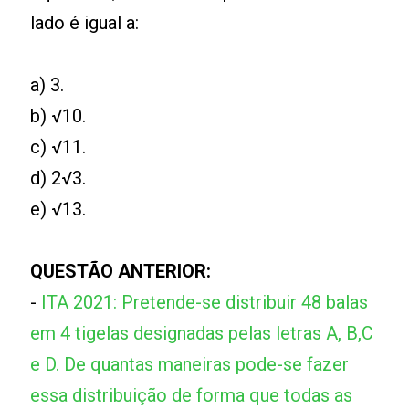
lado é igual a:
a) 3.
b) √10.
c) √11.
d) 2√3.
e) √13.
QUESTÃO ANTERIOR:
-
ITA 2021: Pretende-se distribuir 48 balas
em 4 tigelas designadas pelas letras A, B,C
e D. De quantas maneiras pode-se fazer
essa distribuição de forma que todas as