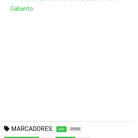
Gabarito
MARCADORES:
ads
39306