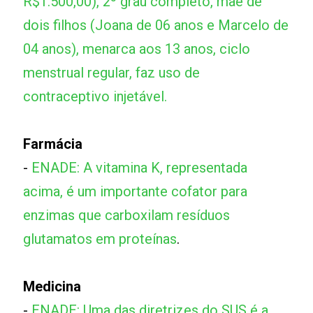
R$1.500,00), 2º grau completo, mãe de
dois filhos (Joana de 06 anos e Marcelo de
04 anos), menarca aos 13 anos, ciclo
menstrual regular, faz uso de
contraceptivo injetável.
Farmácia
-
ENADE: A vitamina K, representada
acima, é um importante cofator para
enzimas que carboxilam resíduos
glutamatos em proteínas
.
Medicina
-
ENADE: Uma das diretrizes do SUS é a