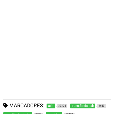
MARCADORES:
ads
questão da oab
39306
3663