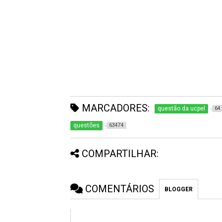
MARCADORES:
questão da ucpel
64
questões
63474
COMPARTILHAR:
COMENTÁRIOS
BLOGGER