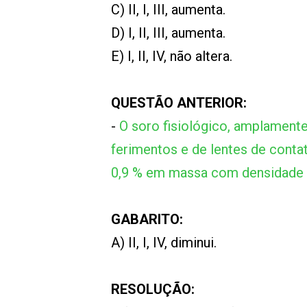
C) II, I, III, aumenta.
D) I, II, III, aumenta.
E) I, II, IV, não altera.
QUESTÃO ANTERIOR:
-
O soro fisiológico, amplamente
ferimentos e de lentes de conta
0,9 % em massa com densidade 
GABARITO:
A) II, I, IV, diminui.
RESOLUÇÃO: