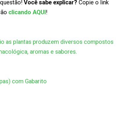
 questão!
Você sabe explicar?
Copie o link
ução
clicando AQUI
!
o as plantas produzem diversos compostos
acológica, aromas e sabores.
apas) com Gabarito