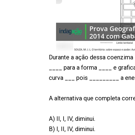
00:00
/
01:00
indagacao
Durante a ação dessa coenzima 
____ para a forma ____ e grafi
curva ___ pois _________ a ener
A alternativa que completa corr
A) II, I, IV, diminui.
B) I, II, IV, diminui.