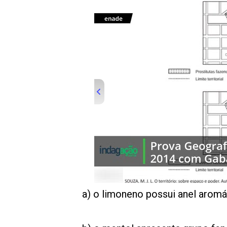
00:00
/
01:00
indagacao
a) o limoneno possui anel aromát