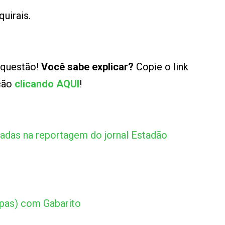
uirais.
 questão!
Você sabe explicar?
Copie o link
ução
clicando AQUI
!
nadas na reportagem do jornal Estadão
apas) com Gabarito