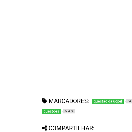
MARCADORES:
questão da ucpel
64
questões
63474
COMPARTILHAR: