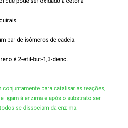
ol que pode ser oxidado à cetona.
uirais.
um par de isômeros de cadeia.
reno é 2-etil-but-1,3-dieno.
conjuntamente para catalisar as reações,
e ligam à enzima e após o substrato ser
 todos se dissociam da enzima.