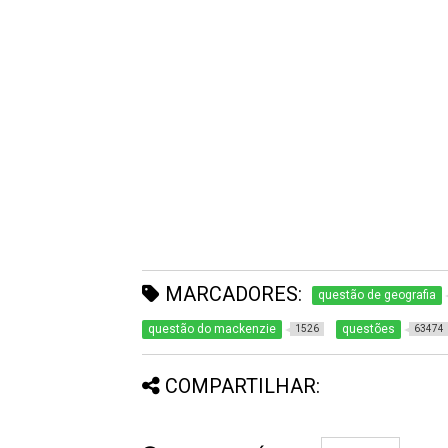
MARCADORES:
questão de geografia
questão do mackenzie
questões
1526
63474
COMPARTILHAR: