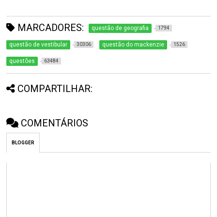
MARCADORES:
questão de geografia
1794
questão de vestibular
questão do mackenzie
30306
1526
questões
63484
COMPARTILHAR:
COMENTÁRIOS
BLOGGER