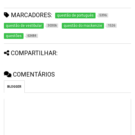
MARCADORES:
questão de português
5396
questão de vestibular
questão do mackenzie
30306
1526
questões
63484
COMPARTILHAR:
COMENTÁRIOS
BLOGGER